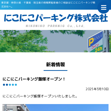
東京都・神奈川県・千葉県・埼玉県の時間貸駐車場のご相談はにこにこパーキング株
式会社へ。
ホーム
Home
土地活用をお考えの方へ
Opening flow
運営実績
Achievements
新着情報
会社概要
About us
にこにこパーキング飯塚オープン！
お問合せ
Contact us
2025年3月10日
新着情報
News
にこにこパーキング飯塚オープンいたしました。