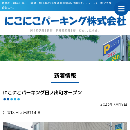
東京都・神奈川県・千葉県・埼玉県の時間貸駐車場のご相談はにこにこパーキング株
式会社へ。
ホーム
Home
土地活用をお考えの方へ
Opening flow
運営実績
Achievements
新着情報
会社概要
About us
にこにこパーキング日ノ出町オープン
お問合せ
Contact us
2023年7月19日
新着情報
News
足立区日ノ出町14-8